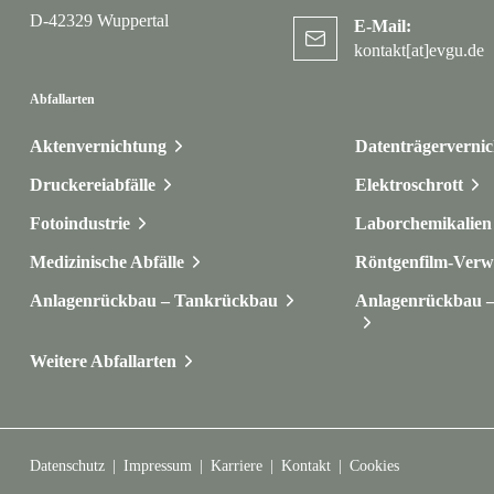
D-42329 Wuppertal
E-Mail:
kontakt[at]evgu.de
Abfallarten
Aktenvernichtung
Datenträgerverni
Druckereiabfälle
Elektroschrott
Fotoindustrie
Laborchemikalien 
Medizinische Abfälle
Röntgenfilm-Verw
Anlagenrückbau – Tankrückbau
Anlagenrückbau – 
Weitere Abfallarten
Datenschutz
Impressum
Karriere
Kontakt
Cookies