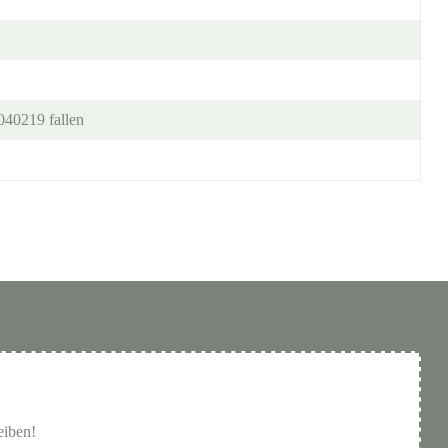
040219 fallen
eiben!