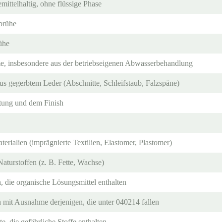
emittelhaltig, ohne flüssige Phase
brühe
ühe
, insbesondere aus der betriebseigenen Abwasserbehandlung
us gegerbtem Leder (Abschnitte, Schleifstaub, Falzspäne)
htung und dem Finish
erialien (imprägnierte Textilien, Elastomer, Plastomer)
Naturstoffen (z. B. Fette, Wachse)
, die organische Lösungsmittel enthalten
 mit Ausnahme derjenigen, die unter 040214 fallen
e, die gefährliche Stoffe enthalten