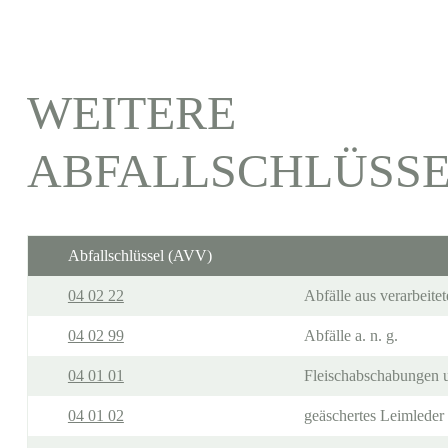
WEITERE
ABFALLSCHLÜSS
Abfallschlüssel (AVV)
04 02 22
Abfälle aus verarbeitet
04 02 99
Abfälle a. n. g.
04 01 01
Fleischabschabungen u
04 01 02
geäschertes Leimleder