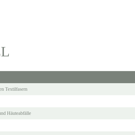
EL
en Textilfasern
nd Häuteabfälle