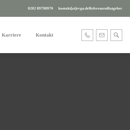
0202 89798970
kontakt[at]evgu.de
Referenzen
Ratgeber
Karriere
Kontakt