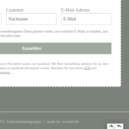
Lastname
E-Mail-Adresse
rsonenbezogenen Daten genutzt werden, um werbliche E-Mails zu erhalten, und
widerrufen kann.
Anmelden
serer Newsletter nutzen wir rapidmail. Mit Ihrer Anmeldung stimmen Sie zu, dass
aten an rapidmail übermittelt werden. Beachten Sie bitte deren
AGB
und
mmungen
.
EVG Unternehmensgruppe |
made by wvnderlab
Zum Hauptmenü