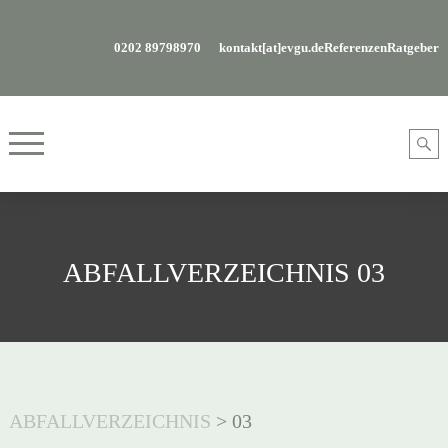
0202 89798970
kontakt[at]evgu.de
Referenzen
Ratgeber
ABFALLVERZEICHNIS 03
ABFALLVERZEICHNIS
>
03