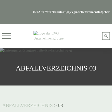
0202 89798970
kontakt[at]evgu.de
Referenzen
Ratgeber
ABFALLVERZEICHNIS 03
ABFALLVERZEICHNIS
>
03