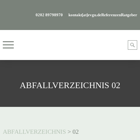
0202 89798970
kontakt[at]evgu.de
Referenzen
Ratgeber
ABFALLVERZEICHNIS 02
ABFALLVERZEICHNIS
>
02