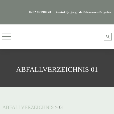
0202 89798970
kontakt[at]evgu.de
Referenzen
Ratgeber
ABFALLVERZEICHNIS 01
ABFALLVERZEICHNIS
>
01