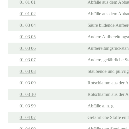
01 01 01
Abfälle aus dem Abbau
01 01 02
Abfälle aus dem Abbau
01 03 04
Säure bildende Aufber
01 03 05
Andere Aufbereitungsrü
01 03 06
Aufbereitungsrückstän
01 03 07
Andere, gefährliche St
01 03 08
Staubende und pulvrige
01 03 09
Rotschlamm aus der Al
01 03 10
Rotschlamm aus der Al
01 03 99
Abfälle a. n. g.
01 04 07
Gefährliche Stoffe ent
01 04 09
Abfälle von Sand und