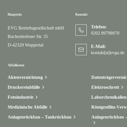
Hauptsitz
Kontakt
Telefon:
EVG Betriebsgesellschaft mbH
0202 89798970
Buchenhofener Str. 35
D-42329 Wuppertal
E-Mail:
kontakt[at]evgu.de
Abfallarten
Aktenvernichtung
Datenträgerverni
Druckereiabfälle
Elektroschrott
Fotoindustrie
Laborchemikalien 
Medizinische Abfälle
Röntgenfilm-Verw
Anlagenrückbau – Tankrückbau
Anlagenrückbau – 