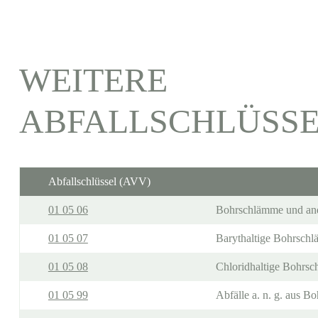
WEITERE
ABFALLSCHLÜSS
Abfallschlüssel (AVV)
01 05 06
Bohrschlämme und ander
01 05 07
Barythaltige Bohrschl
01 05 08
Chloridhaltige Bohrsc
01 05 99
Abfälle a. n. g. aus B