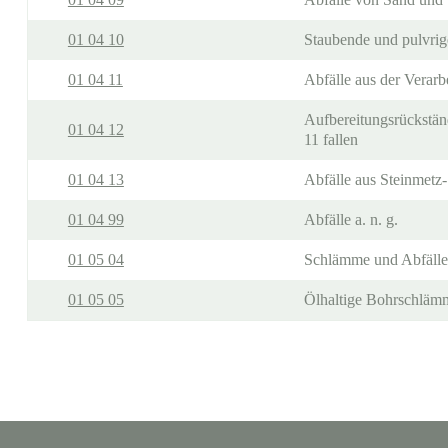
01 04 10
Staubende und pulvrige
01 04 11
Abfälle aus der Verarb
Aufbereitungsrückstän
01 04 12
11 fallen
01 04 13
Abfälle aus Steinmetz-
01 04 99
Abfälle a. n. g.
01 05 04
Schlämme und Abfälle
01 05 05
Ölhaltige Bohrschlämm