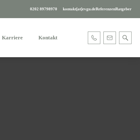
0202 89798970
kontakt[at]evgu.de
Referenzen
Ratgeber
Karriere
Kontakt