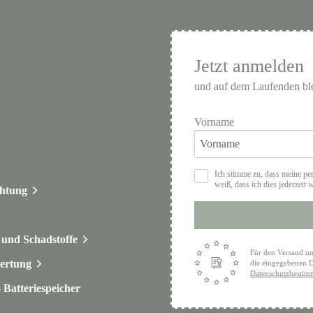
Jetzt anmelden
und auf dem Laufenden bl
Vorname
Ich stimme zu, dass meine pe
weiß, dass ich dies jederzeit 
chtung
und Schadstoffe
Für den Versand un
ertung
die eingegebenen D
Datenschutzbesti
Batteriespeicher