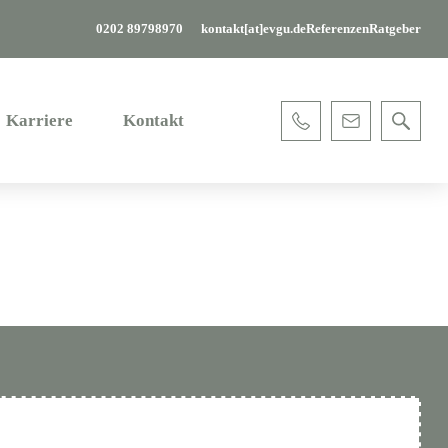
0202 89798970
kontakt[at]evgu.de
Referenzen
Ratgeber
Karriere
Kontakt