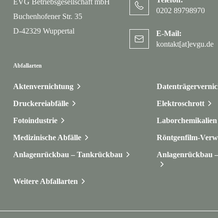
EVG Betriebsgesellschaft mbH
0202 89798970
Buchenhofener Str. 35
D-42329 Wuppertal
E-Mail:
kontakt[at]evgu.de
Abfallarten
Aktenvernichtung
Datenträgerverni
Druckereiabfälle
Elektroschrott
Fotoindustrie
Laborchemikalien 
Medizinische Abfälle
Röntgenfilm-Verw
Anlagenrückbau – Tankrückbau
Anlagenrückbau – 
Weitere Abfallarten