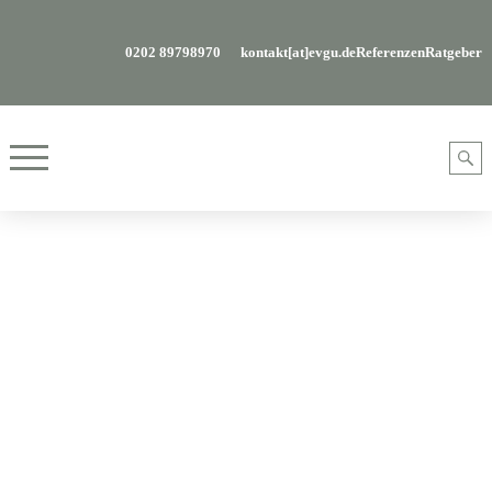
0202 89798970
kontakt[at]evgu.de
Referenzen
Ratgeber