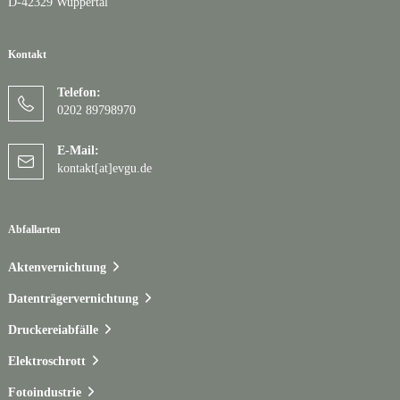
D-42329 Wuppertal
Kontakt
Telefon:
0202 89798970
E-Mail:
kontakt[at]evgu.de
Abfallarten
Aktenvernichtung
Datenträgervernichtung
Druckereiabfälle
Elektroschrott
Fotoindustrie