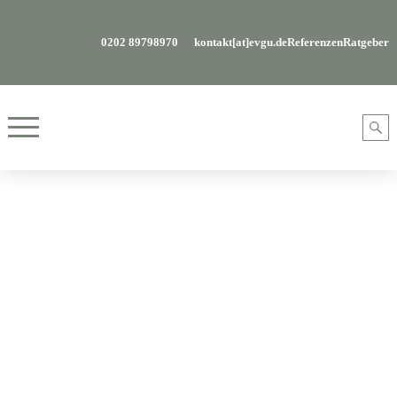
0202 89798970
kontakt[at]evgu.de
Referenzen
Ratgeber