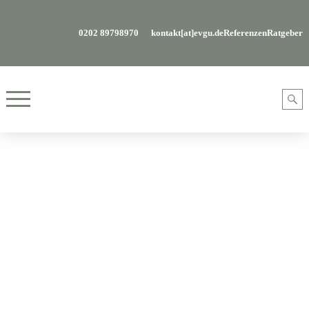
0202 89798970
kontakt[at]evgu.de
Referenzen
Ratgeber