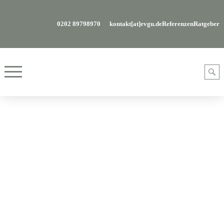
0202 89798970
kontakt[at]evgu.de
Referenzen
Ratgeber