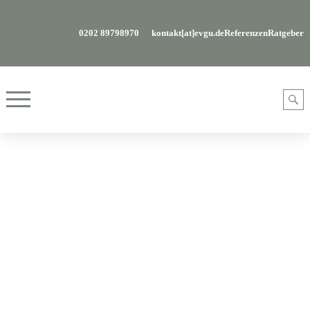
0202 89798970
kontakt[at]evgu.de
Referenzen
Ratgeber