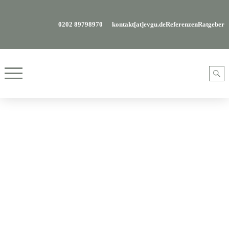
0202 89798970
kontakt[at]evgu.de
Referenzen
Ratgeber