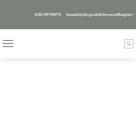
0202 89798970
kontakt[at]evgu.de
Referenzen
Ratgeber